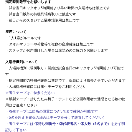
指定時間厳守をお願いします
・試合当日キックオフ5時間前より早い時間の入場待ちは禁止です
・試合当日以外の待機列場所取りは禁止です
・前日からのスタジアム駐車場使用は禁止です
座席について
・1人1席がルールです
・タオルマフラーや荷物等で複数の座席確保は禁止です
・スタッフがお声掛けした場合は席詰めのご協力をお願いします
入場待機列について
・入場待機列（場所取り）開始は試合当日のキックオフ5時間前より可能で
す
・指定時間前の待機列確保は無効です、係員により撤去させていただきます
・入場待機列確保には養生テープをご利用ください
※養生テープはご持参ください
※紙製テープ・折りたたみ椅子・テントなど公園利用者の迷惑となる物の使
用はご遠慮ください
・養生テープは1箇所の設置につき5名まで確保が可能です
（5名を超える確保の場合はテープを分けて設置してください）
・養生テープには
①待ち列番号・②代表者名・③人数（5名まで）
を必ず明
記して下さい