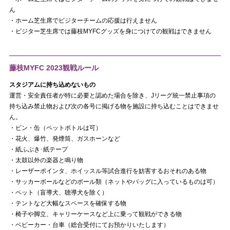
ん
・ホーム芝生席でビジターチームの応援は行えません
・ビジター芝生席では藤枝MYFCグッズを身につけての観戦はできません
藤枝MYFC 2023観戦ルール
スタジアムに持ち込めないもの
運営・安全責任者が特に必要と認めた場合を除き、Jリーグ統一禁止事項の
持ち込み禁止物および次の各号に掲げる物を施設に持ち込むことはできませ
ん。
・ビン・缶（ペットボトルは可）
・花火、爆竹、発煙筒、ガスホーンなど
・紙ふぶき･紙テープ
・太鼓以外の楽器と鳴り物
・レーザーポインタ、ホイッスル等試合進行を妨害するおそれのある物
・サッカーボールなどのボール類（ネットやバッグに入っているものは可）
・ペット（盲導犬、聴導犬を除く）
・テントなど大幅なスペースを確保する物
・椅子や脚立、キャリーケースなど上に乗って観戦ができる物
・ベビーカー・台車（総合受付にてお預かりいたします）