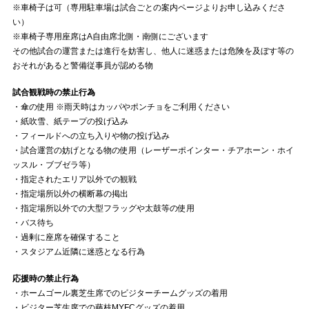
※車椅子は可（専用駐車場は試合ごとの案内ページよりお申し込みくださ
い）
※車椅子専用座席はA自由席北側・南側にございます
その他試合の運営または進行を妨害し、他人に迷惑または危険を及ぼす等の
おそれがあると警備従事員が認める物
試合観戦時の禁止行為
・傘の使用 ※雨天時はカッパやポンチョをご利用ください
・紙吹雪、紙テープの投げ込み
・フィールドへの立ち入りや物の投げ込み
・試合運営の妨げとなる物の使用（レーザーポインター・チアホーン・ホイ
ッスル・ブブゼラ等）
・指定されたエリア以外での観戦
・指定場所以外の横断幕の掲出
・指定場所以外での大型フラッグや太鼓等の使用
・バス待ち
・過剰に座席を確保すること
・スタジアム近隣に迷惑となる行為
応援時の禁止行為
・ホームゴール裏芝生席でのビジターチームグッズの着用
・ビジター芝生席での藤枝MYFCグッズの着用