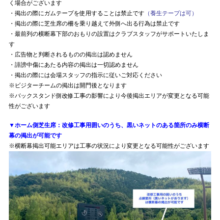
く場合がございます
・掲出の際にガムテープを使用することは禁止です
（養生テープは可）
・掲出の際に芝生席の柵を乗り越えて外側へ出る行為は禁止です
・最前列の横断幕下部のおもりの設置はクラブスタッフがサポートいたしま
す
・広告物と判断されるものの掲出は認めません
・誹謗中傷にあたる内容の掲出は一切認めません
・掲出の際には会場スタッフの指示に従いご対応ください
※ビジターチームの掲出は開門後となります
※バックスタンド側改修工事の影響により今後掲出エリアが変更となる可能
性がございます
▼ホーム側芝生席：改修工事用囲いのうち、黒いネットのある箇所のみ横断
幕の掲出が可能です
※横断幕掲出可能エリアは工事の状況により変更となる可能性がございます