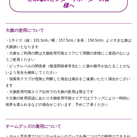
様へ
大旗の使用について
・Lサイズ（縦：101.5cm／横：157.5cm／全長：150.5cm）より大きな旗は
大旗扱いとなります
・大旗をご利用の際は大旗使用可能エリアにて周囲の皆様にご迷惑のないよ
うご使用ください
・ピッチレベルの関係者（報道関係者等含む）に旗や旗竿があたることがな
いよう安全を確保してください
・強風等クラブが危険と判断した場合は掲出をご遠慮いただく場合がござい
ます
・大旗使用可能エリア以外での大旗の使用は禁止です
※大旗の使用容認にあたり大旗使用可能エリアではフラッグにより一時的に
視界を遮られるなどの場合がございます、予めご了承ください
チームグッズの着用について
・ホーム芝生席ではビジターチームのグッズを身につけての観戦はできませ