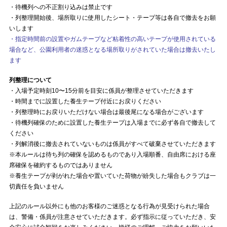
・待機列への不正割り込みは禁止です
・列整理開始後、場所取りに使用したシート・テープ等は各自で撤去をお願
いします
・指定時間前の設置やガムテープなど粘着性の高いテープが使用されている
場合など、公園利用者の迷惑となる場所取りがされていた場合は撤去いたし
ます
列整理について
・入場予定時刻10〜15分前を目安に係員が整理させていただきます
・時間までに設置した養生テープ付近にお戻りください
・列整理時にお戻りいただけない場合は最後尾になる場合がございます
・待機列確保のために設置した養生テープは入場までに必ず各自で撤去して
ください
・列解消後に撤去されていないものは係員がすべて破棄させていただきます
※本ルールは待ち列の確保を認めるものであり入場順番、自由席における座
席確保を確約するものではありません
※養生テープが剥がれた場合や置いていた荷物が紛失した場合もクラブは一
切責任を負いません
上記のルール以外にも他のお客様のご迷惑となる行為が見受けられた場合
は、警備・係員が注意させていただきます。必ず指示に従っていただき、安