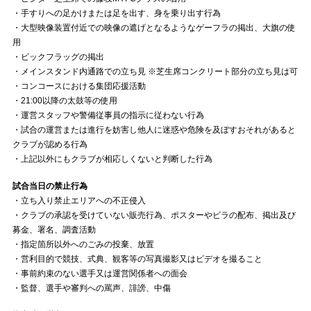
・手すりへの足かけまたは足を出す、身を乗り出す行為
・大型映像装置付近での映像の遮げとなるようなゲーフラの掲出、大旗の使
用
・ビックフラッグの掲出
・メインスタンド内通路での立ち見 ※芝生席コンクリート部分の立ち見は可
・コンコースにおける集団応援活動
・21:00以降の太鼓等の使用
・運営スタッフや警備従事員の指示に従わない行為
・試合の運営または進行を妨害し他人に迷惑や危険を及ぼすおそれがあると
クラブが認める行為
・上記以外にもクラブが相応しくないと判断した行為
試合当日の禁止行為
・立ち入り禁止エリアへの不正侵入
・クラブの承認を受けていない販売行為、ポスターやビラの配布、掲出及び
募金、署名、調査活動
・指定箇所以外へのごみの投棄、放置
・営利目的で競技、式典、観客等の写真撮影又はビデオを撮ること
・事前約束のない選手又は運営関係者への面会
・監督、選手や審判への罵声、誹謗、中傷