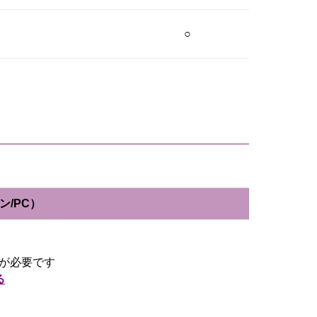
○
/PC）
)が必要です
る