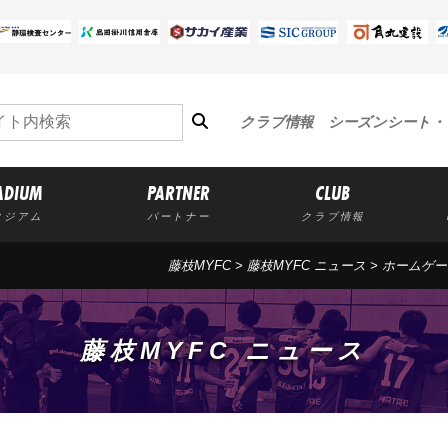
クラブ情報
シーズンシート・
ADIUM
PARTNER
CLUB
タジアム
パートナー
クラブ情報
藤枝MYFC
>
藤枝MYFC ニュース
>
ホームゲー
藤枝MYFC ニュース