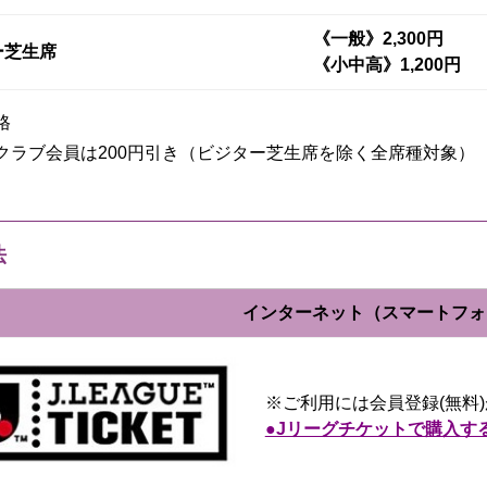
《一般》2,300円
ー芝生席
《小中高》1,200円
格
クラブ会員は200円引き（ビジター芝生席を除く全席種対象）
法
インターネット（スマートフォン
※ご利用には会員登録(無料
●Jリーグチケットで購入す