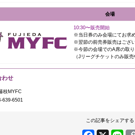
会場
10:30〜販売開始
※当日券のみ会場にてお求
※翌節の前売券販売はござ
※今節の会場でのA席の取
（Jリーグチケットのみ販売
合わせ
藤枝MYFC
-639-6501
この記事をシェアする