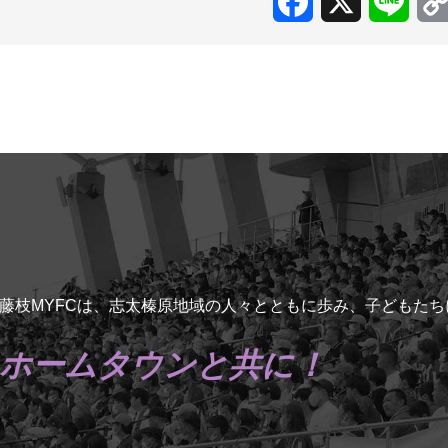
Facebook
X
Line
藤枝MYFCは、志太榛原地域の人々とともに歩み、子どもた
ホームタウンと共に！