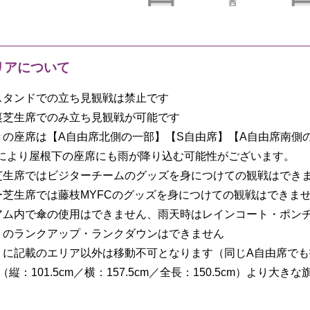
リアについて
スタンドでの立ち見観戦は禁止です
裏芝生席でのみ立ち見観戦が可能です
きの座席は【A自由席北側の一部】【S自由席】【A自由席南側
により屋根下の座席にも雨が降り込む可能性がございます。
芝生席ではビジターチームのグッズを身につけての観戦はでき
ー芝生席では藤枝MYFCのグッズを身につけての観戦はできま
アム内で傘の使用はできません、雨天時はレインコート・ポン
トのランクアップ・ランクダウンはできません
トに記載のエリア以外は移動不可となります（同じA自由席で
（縦：101.5cm／横：157.5cm／全長：150.5cm）より大