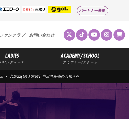
パートナー募集
ファンクラブ
お問い合わせ
LADIES
ACADEMY/SCHOOL
MYFCレディース
アカデミー/スクール
ム
> 【10/22(日)大宮戦】当日券販売のお知らせ