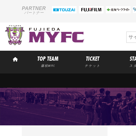
PARTNER
パートナー
TOP TEAM
TICKET
ST
藤枝MYFC
チケット
ス