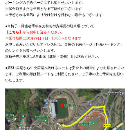
パーキングの予約ページにてお知らせいたします。
※試合前日または当日となる可能性がございます
※予想される天気により受け付けを行わない場合もございます
●車椅子・障害者手帳をお持ちの方専用の駐車場について
【こちら】
からお申し込みください。
※受付期間は10月29日（日）13:00〜となります
お申し込みいただいたアドレス宛に、専用の予約ページ（軒先パーキング）
のリンクをお知らせいたします。
車椅子専用座席はA自由席（北側・南側）をお求めください。
●第5駐車場から中央広場へ抜けるルートは安全上の都合により封鎖されてい
ます。ご利用の際は新ルートをご利用ください。ご了承の上ご予約をお願い
いたします。