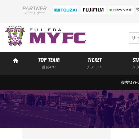
PARTNER
パートナー
TOP TEAM
TICKET
ST
藤枝MYFC
チケット
ス
藤枝MYF