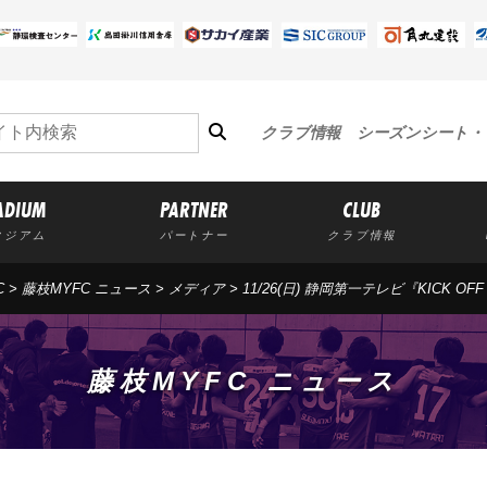
クラブ情報
シーズンシート・
ADIUM
PARTNER
CLUB
タジアム
パートナー
クラブ情報
C
>
藤枝MYFC ニュース
>
メディア
> 11/26(日) 静岡第一テレビ『KICK 
藤枝MYFC ニュース