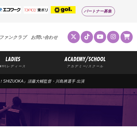
パートナー募集
ファンクラブ
お問い合わせ
LADIES
ACADEMY/SCHOOL
MYFCレディース
アカデミー/スクール
OFF！SHIZUOKA』須藤大輔監督・川島將選手 出演