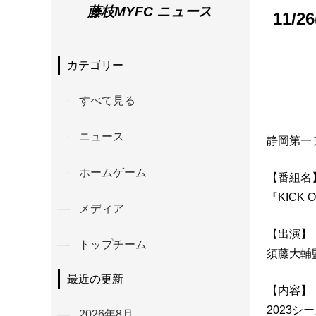
藤枝MYFC ニュース
11/
カテゴリー
すべて見る
ニュース
静岡第一
ホームゲーム
【番組名
『KICK 
メディア
【出演】
トップチーム
須藤大輔
最近の更新
【内容】
2023シ
2026年8月