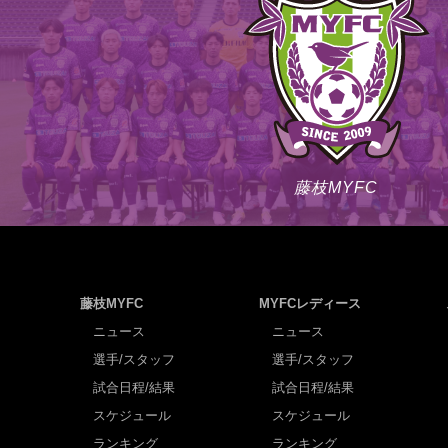
藤枝MYFC
藤枝MYFC
MYFCレディース
ニュース
ニュース
選手/スタッフ
選手/スタッフ
試合日程/結果
試合日程/結果
スケジュール
スケジュール
ランキング
ランキング