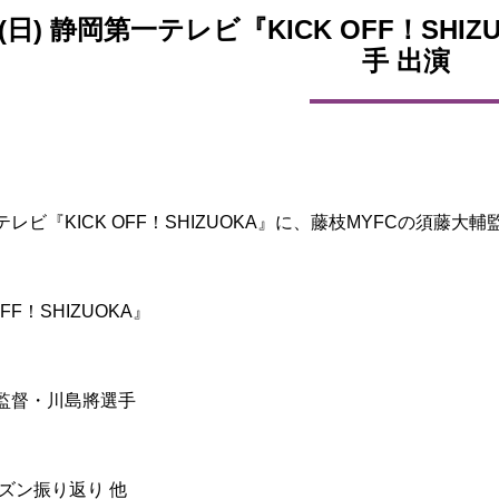
26(日) 静岡第一テレビ『KICK OFF！S
手 出演
テレビ『KICK OFF！SHIZUOKA』に、藤枝MYFCの須
】
OFF！SHIZUOKA』
監督・川島將選手
ーズン振り返り 他