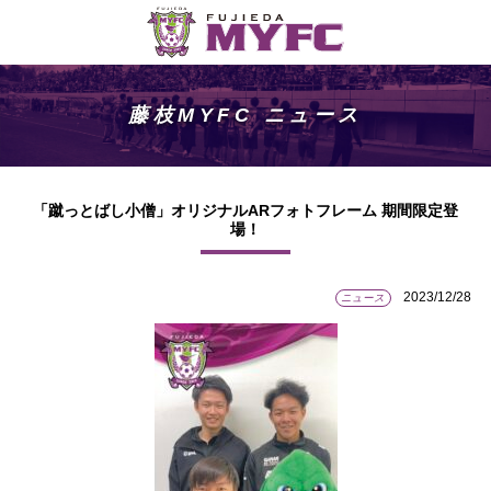
藤枝MYFC ニュース
「蹴っとばし小僧」オリジナルARフォトフレーム 期間限定登
場！
2023/12/28
ニュース