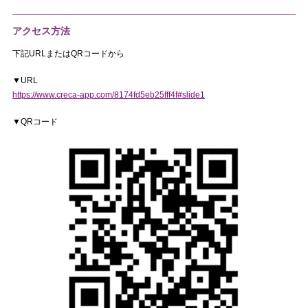
アクセス方法
下記URLまたはQRコードから
▼URL
https://www.creca-app.com/8174fd5eb25fff4f#slide1
▼QRコード