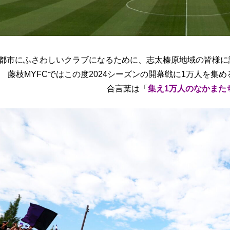
都市にふさわしいクラブになるために、志太榛原地域の皆様に
藤枝MYFCではこの度2024シーズンの開幕戦に1万人を集
合言葉は「
集え1万人のなかまた