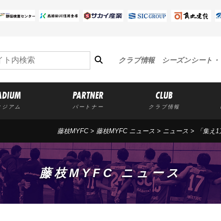
クラブ情報
シーズンシート・
ADIUM
PARTNER
CLUB
タジアム
パートナー
クラブ情報
藤枝MYFC
>
藤枝MYFC ニュース
>
ニュース
> 「集え
藤枝MYFC ニュース