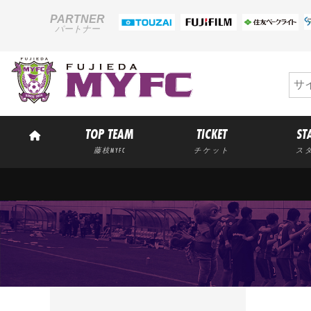
PARTNER
パートナー
TOP TEAM
TICKET
ST
藤枝MYFC
チケット
ス