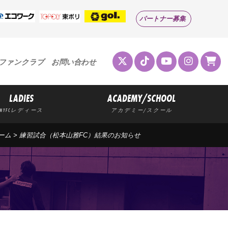
パートナー募集
ファンクラブ
お問い合わせ
LADIES
ACADEMY/SCHOOL
MYFCレディース
アカデミー/スクール
ーム
> 練習試合（松本山雅FC）結果のお知らせ