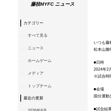
藤枝MYFC ニュース
カテゴリー
すべて見る
いつも藤
ニュース
松本山雅
ホームゲーム
■日時
2024年
メディア
※試合時間
トップチーム
■会場
国分運動
最近の更新
■試合結
2026年8月