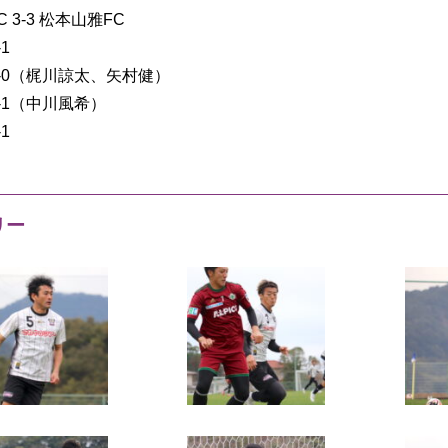
 3-3 松本山雅FC
1
2-0（梶川諒太、矢村健）
-1（中川風希）
1
リー