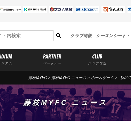
クラブ情報
シーズンシート・
ADIUM
PARTNER
CLUB
タジアム
パートナー
クラブ情報
藤枝MYFC
>
藤枝MYFC ニュース
>
ホームゲーム
> 【3/
藤枝MYFC ニュース