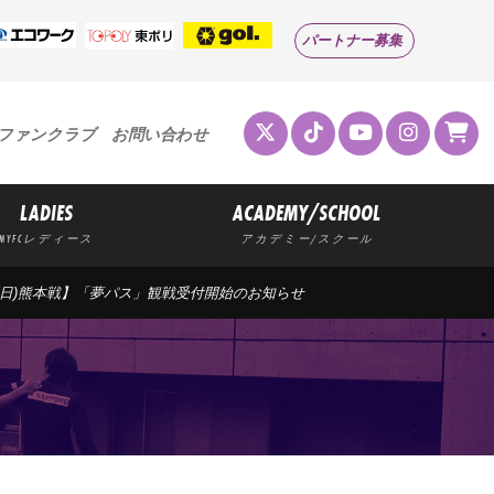
パートナー募集
ファンクラブ
お問い合わせ
LADIES
ACADEMY/SCHOOL
MYFCレディース
アカデミー/スクール
24(日)熊本戦】「夢パス」観戦受付開始のお知らせ