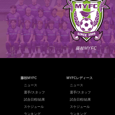
藤枝MYFC
藤枝MYFC
MYFCレディース
ニュース
ニュース
選手/スタッフ
選手/スタッフ
試合日程/結果
試合日程/結果
スケジュール
スケジュール
ランキング
ランキング