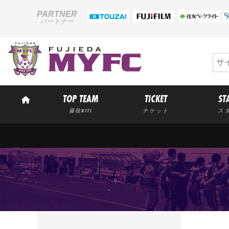
PARTNER
パートナー
TOP TEAM
TICKET
ST
藤枝MYFC
チケット
ス