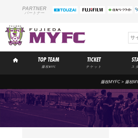
PARTNER
パートナー
TOP TEAM
TICKET
ST
藤枝MYFC
チケット
ス
藤枝MYFC
>
藤枝M