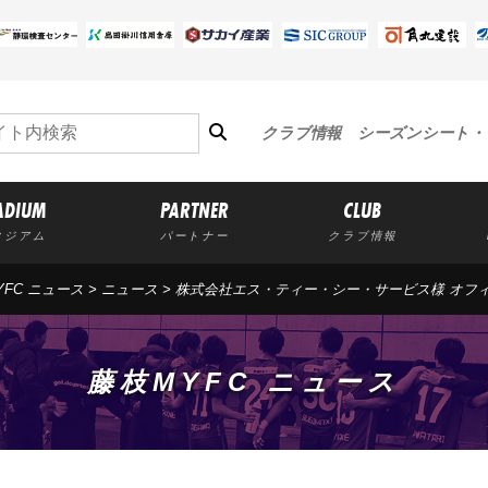
クラブ情報
シーズンシート・
ADIUM
PARTNER
CLUB
タジアム
パートナー
クラブ情報
YFC ニュース
>
ニュース
> 株式会社エス・ティー・シー・サービス様 オフ
藤枝MYFC ニュース