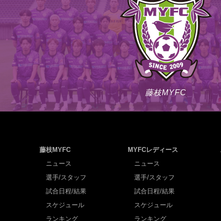
藤枝MYFC
藤枝MYFC
MYFCレディース
ニュース
ニュース
選手/スタッフ
選手/スタッフ
試合日程/結果
試合日程/結果
スケジュール
スケジュール
ランキング
ランキング