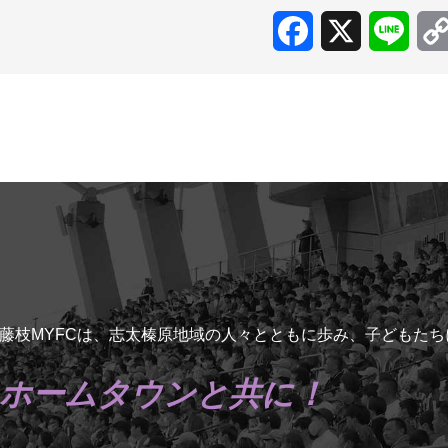
Facebook
X
Line
藤枝MYFCは、志太榛原地域の人々とともに歩み、子どもた
ホームタウンと共に！