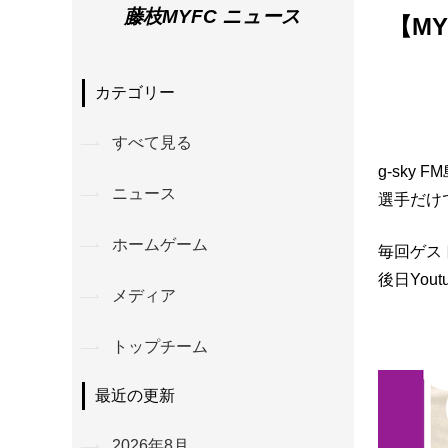
藤枝MYFC ニュース
【M
カテゴリー
すべて見る
g-sky 
ニュース
選手だけ
ホームゲーム
毎回ゲス
後日You
メディア
トップチーム
最近の更新
2026年8月