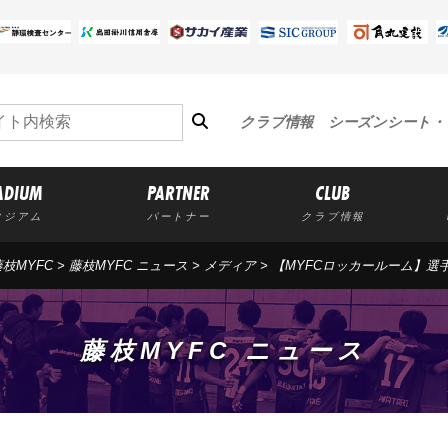
クラブ情報
シーズンシート・
ADIUM
PARTNER
CLUB
タジアム
パートナー
クラブ情報
藤枝MYFC
>
藤枝MYFC ニュース
>
メディア
> 【MYFCロッカールーム】選
藤枝MYFC ニュース