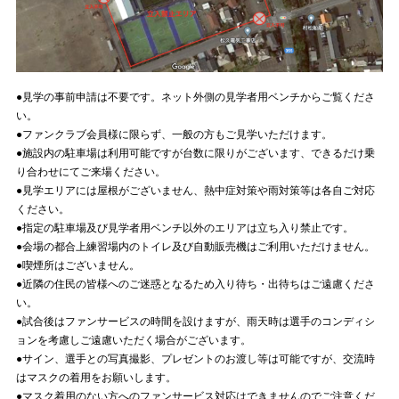
●見学の事前申請は不要です。ネット外側の見学者用ベンチからご覧くださ
い。
●ファンクラブ会員様に限らず、一般の方もご見学いただけます。
●施設内の駐車場は利用可能ですが台数に限りがございます、できるだけ乗
り合わせにてご来場ください。
●見学エリアには屋根がございません、熱中症対策や雨対策等は各自ご対応
ください。
●指定の駐車場及び見学者用ベンチ以外のエリアは立ち入り禁止です。
●会場の都合上練習場内のトイレ及び自動販売機はご利用いただけません。
●喫煙所はございません。
●近隣の住民の皆様へのご迷惑となるため入り待ち・出待ちはご遠慮くださ
い。
●試合後はファンサービスの時間を設けますが、雨天時は選手のコンディシ
ョンを考慮しご遠慮いただく場合がございます。
●サイン、選手との写真撮影、プレゼントのお渡し等は可能ですが、交流時
はマスクの着用をお願いします。
●マスク着用のない方へのファンサービス対応はできませんのでご注意くだ