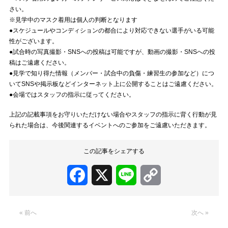
さい。
※見学中のマスク着用は個人の判断となります
●スケジュールやコンディションの都合により対応できない選手がいる可能
性がございます。
●試合時の写真撮影・SNSへの投稿は可能ですが、動画の撮影・SNSへの投
稿はご遠慮ください。
●見学で知り得た情報（メンバー・試合中の負傷・練習生の参加など）につ
いてSNSや掲示板などインターネット上に公開することはご遠慮ください。
●会場ではスタッフの指示に従ってください。
上記の記載事項をお守りいただけない場合やスタッフの指示に背く行動が見
られた場合は、今後関連するイベントへのご参加をご遠慮いただきます。
この記事をシェアする
Facebook
X
Line
Copy
Link
« 前へ
次へ »