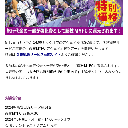
5月6日（月・祝）14:00キックオフのアウェイ 栃木SC戦にて、名鉄観光サ
ービス主催の『藤枝MYFC アウェイ応援ツアー』を開催いたします。
詳細は
名鉄観光サービス公式サイト
よりご確認ください。
参加者の皆様の旅行代金の一部が強化費として藤枝MYFCに還元されます。
大好評企画につき
今回も特別価格でのご案内です！
皆様のお申し込みを心よ
りお待ちしております！
対象試合
2024明治安田J2リーグ第14節
藤枝MYFC vs 栃木SC
2024年5月6日（月・祝）14:00キックオフ
会場：カンセキスタジアムとちぎ