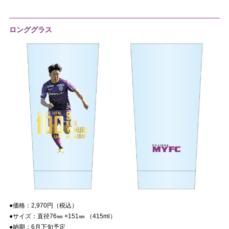
ロンググラス
●価格：
2,970
円（税込）
●サイズ：直径
76㎜ ×151
㎜ （
415ml
）
●納期：
6
月下旬予定