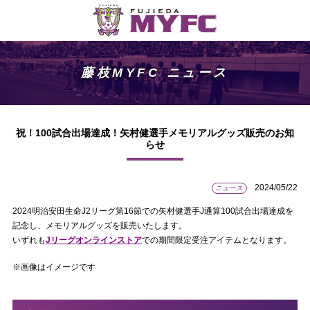
藤枝MYFC ニュース
祝！100試合出場達成！矢村健選手メモリアルグッズ販売のお知
らせ
2024/05/22
ニュース
2024明治安田生命J2リーグ第16節での矢村健選手J通算100試合出場達成を
記念し、メモリアルグッズを販売いたします。
いずれも
Jリーグオンラインストア
での期間限定受注アイテムとなります。
※画像はイメージです