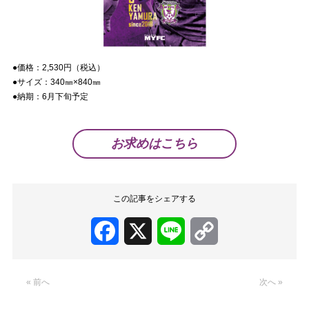
●価格：
2,530
円（税込）
●サイズ：3
40㎜×840㎜
●納期：
6
月下旬予定
お求めはこちら
この記事をシェアする
Facebook
X
Line
Copy
Link
« 前へ
次へ »