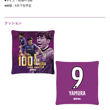
●サイズ：
40㎜×75㎜
●納期：
6
月下旬予定
クッション