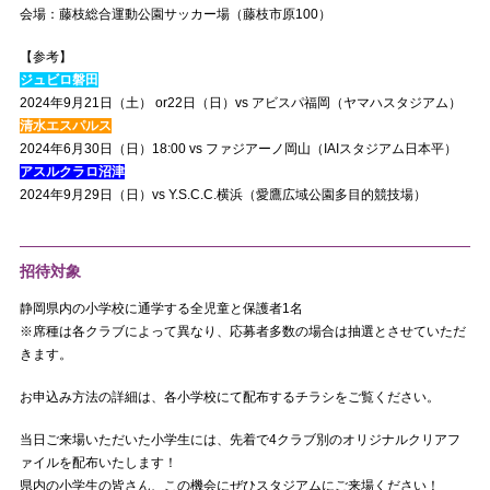
会場：藤枝総合運動公園サッカー場（藤枝市原100）
【参考】
ジュビロ磐田
2024年9月21日（土） or22日（日）vs アビスパ福岡（ヤマハスタジアム）
清水エスパルス
2024年6月30日（日）18:00 vs ファジアーノ岡山（IAIスタジアム日本平）
アスルクラロ沼津
2024年9月29日（日）vs Y.S.C.C.横浜（愛鷹広域公園多目的競技場）
招待対象
静岡県内の小学校に通学する全児童と保護者1名
※席種は各クラブによって異なり、応募者多数の場合は抽選とさせていただ
きます。
お申込み方法の詳細は、各小学校にて配布するチラシをご覧ください。
当日ご来場いただいた小学生には、先着で4クラブ別のオリジナルクリアフ
ァイルを配布いたします！
県内の小学生の皆さん、この機会にぜひスタジアムにご来場ください！