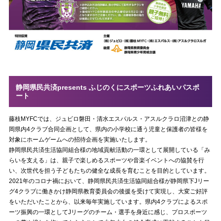
静岡県民共済presents ふじのくにスポーツふれあいパスポ
ート
藤枝MYFCでは、ジュビロ磐田・清水エスパルス・アスルクラロ沼津との静
岡県内4クラブ合同企画として、県内の小学校に通う児童と保護者の皆様を
対象にホームゲームへの招待企画を実施いたします。
静岡県民共済生活協同組合様の地域貢献活動の一環として展開している「み
らいを支える」は、親子で楽しめるスポーツや音楽イベントへの協賛を行
い、次世代を担う子どもたちの健全な成長を育むことを目的としています。
2021年のコロナ禍において、静岡県民共済生活協同組合様が静岡県下Jリー
グ4クラブに働きかけ静岡県教育委員会の後援を受けて実現し、大変ご好評
をいただいたことから、以来毎年実施しています。県内4クラブによるスポ
ーツ振興の一環としてJリーグのチーム・選手を身近に感じ、プロスポーツ