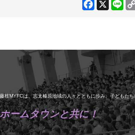
Facebook
X
Line
藤枝MYFCは、志太榛原地域の人々とともに歩み、子どもた
ホームタウンと共に！