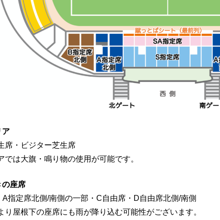
リア
生席・ビジター芝生席
アでは大旗・鳴り物の使用が可能です。
きの座席
・A指定席北側/南側の一部・C自由席・D自由席北側/南側
より屋根下の座席にも雨が降り込む可能性がございます。