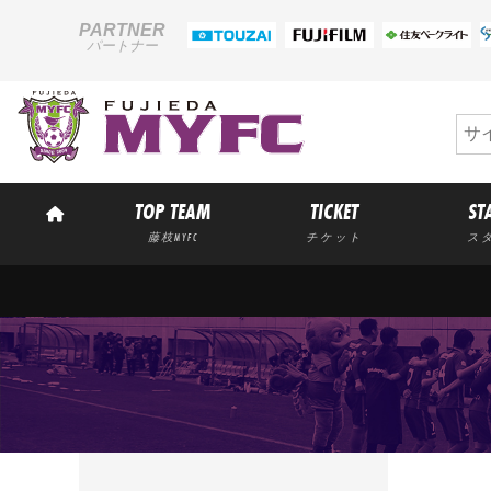
PARTNER
パートナー
TOP TEAM
TICKET
ST
藤枝MYFC
チケット
ス