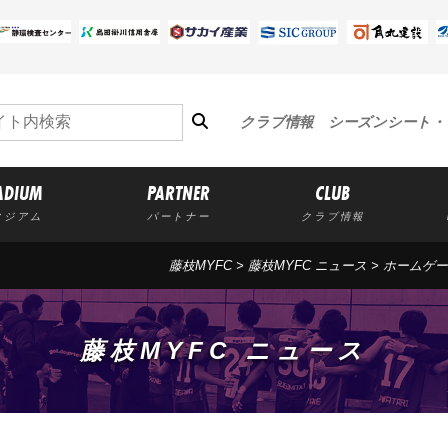
クラブ情報
シーズンシート・
ADIUM
PARTNER
CLUB
タジアム
パートナー
クラブ情報
藤枝MYFC
>
藤枝MYFC ニュース
>
ホームゲー
藤枝MYFC ニュース