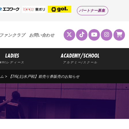
パートナー募集
ファンクラブ
お問い合わせ
LADIES
ACADEMY/SCHOOL
MYFCレディース
アカデミー/スクール
ム
> 【7/6(土)水戸戦】前売り券販売のお知らせ