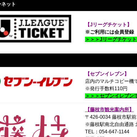
ーネット
【Jリーグチケット】
※ご利用には会員登録
＞＞＞Jリーグチケッ
【セブンイレブン】
店内のマルチコピー機
※発行手数料110円
＞＞＞セブンイレブン
【藤枝市観光案内所】
〒426-0034 藤枝市駅前
※藤枝駅南北自由通路 
TEL：054-647-1144