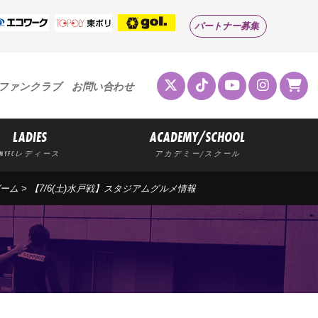
パートナー募集
ファンクラブ
お問い合わせ
LADIES
ACADEMY/SCHOOL
MYFCレディース
アカデミー/スクール
ーム
> 【7/6(土)水戸戦】スタジアムグルメ情報