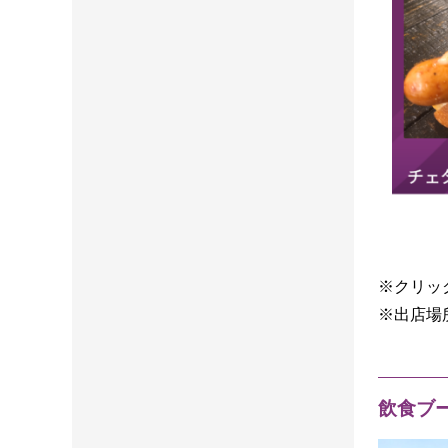
※クリッ
※出店場
飲食ブ