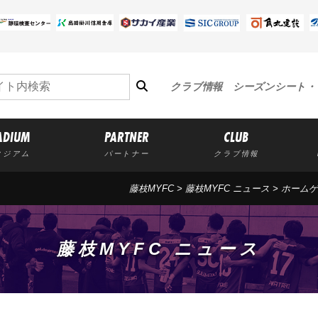
クラブ情報
シーズンシート・
ADIUM
PARTNER
CLUB
タジアム
パートナー
クラブ情報
藤枝MYFC
>
藤枝MYFC ニュース
>
ホームゲ
藤枝MYFC ニュース