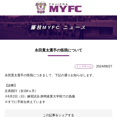
藤枝MYFC ニュース
永田貫太選手の怪我について
2024/06/27
トップチーム
永田貫太選手の怪我につきまして、下記の通りお知らせします。
【診断】
左肩脱臼（全治6ヵ月）
※6月2日（日）練習試合 静岡産業大学戦での負傷
※すでに手術を終えています
この記事をシェアする