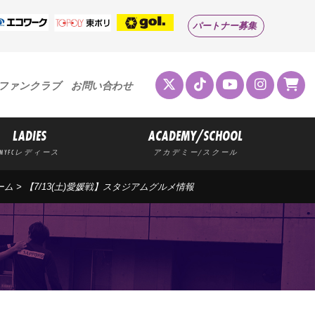
パートナー募集
ファンクラブ
お問い合わせ
LADIES
ACADEMY/SCHOOL
MYFCレディース
アカデミー/スクール
ーム
> 【7/13(土)愛媛戦】スタジアムグルメ情報