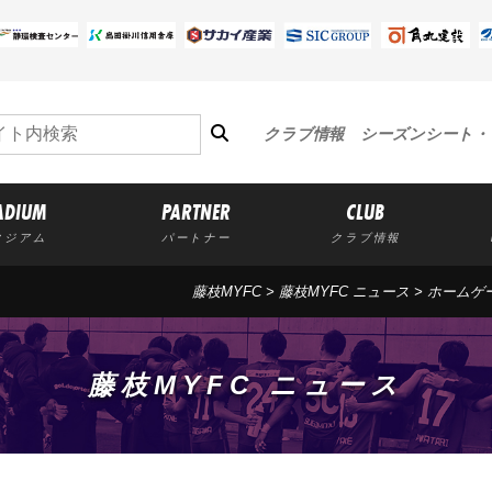
クラブ情報
シーズンシート・
ADIUM
PARTNER
CLUB
タジアム
パートナー
クラブ情報
藤枝MYFC
>
藤枝MYFC ニュース
>
ホームゲ
藤枝MYFC ニュース