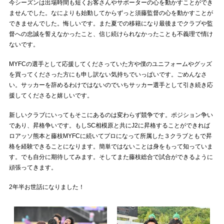
今シーズンは出場時間も短くお客さんやサポーターの心を動かすことができ
ませんでした。なによりも始動してからずっと須藤監督の心を動かすことが
できませんでした。悔しいです。また夏での移籍になり最後までクラブや監
督への忠誠を誓えなかったこと、信じ続けられなかったことも不義理で情け
ないです。
MYFCの選手として応援してくださっていた方や僕のユニフォームやグッズ
を買ってくださった方にも申し訳ない気持ちでいっぱいです。ごめんなさ
い。サッカーを辞めるわけではないのでいちサッカー選手として引き続き応
援してくださると嬉しいです。
新しいクラブにいってもそこにあるのは変わらず競争です。ポジション争い
であり、昇格争いです。もしSC相模原と共にJ2に昇格することができれば
ロアッソ熊本と藤枝MYFCに続いてプロになって所属した３クラブともで昇
格を経験できることになります。簡単ではないことは身をもって知っていま
す。でも自分に期待してみます。そしてまた藤枝総合で試合ができるように
頑張ってきます。
2年半お世話になりました！