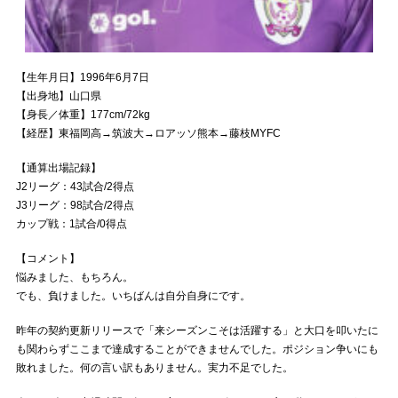
【生年月日】1996年6月7日
【出身地】山口県
【身長／体重】177cm/72kg
【経歴】東福岡高→筑波大→ロアッソ熊本→藤枝MYFC
【通算出場記録】
J2リーグ：43試合/2得点
J3リーグ：98試合/2得点
カップ戦：1試合/0得点
【コメント】
悩みました、もちろん。
でも、負けました。いちばんは自分自身にです。
昨年の契約更新リリースで「来シーズンこそは活躍する」と大口を叩いたに
も関わらずここまで達成することができませんでした。ポジション争いにも
敗れました。何の言い訳もありません。実力不足でした。