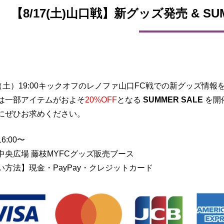
【8/17(土)山口戦】新グッズ発売 & S
日（土）19:00キックオフのレノファ山口FC戦での新グッズ情
は一部アイテムがおよそ
20%OFF
となる
SUMMER SALE
を開
にぜひお求めください。
6:00〜
中央広場 藤枝MYFCグッズ販売ブース
い方法】現金・PayPay・クレジットカード