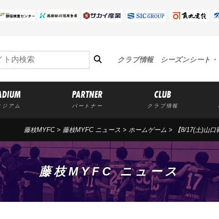
クラブ情報
シーズンシート・
ADIUM
PARTNER
CLUB
タジアム
パートナー
クラブ情報
藤枝MYFC
>
藤枝MYFC ニュース
>
ホームゲーム
> 【8/17(土)
藤枝MYFC ニュース