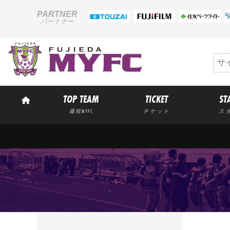
PARTNER
パートナー
TOP TEAM
TICKET
ST
藤枝MYFC
チケット
ス