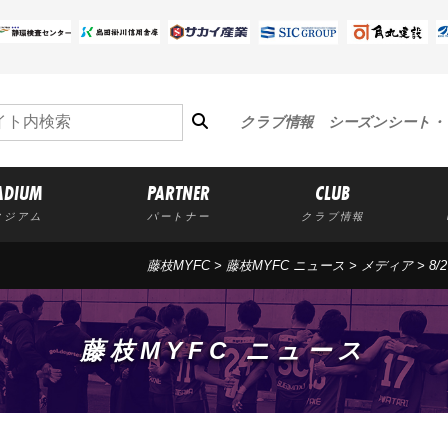
クラブ情報
シーズンシート・
ADIUM
PARTNER
CLUB
タジアム
パートナー
クラブ情報
藤枝MYFC
>
藤枝MYFC ニュース
>
メディア
> 8
藤枝MYFC ニュース