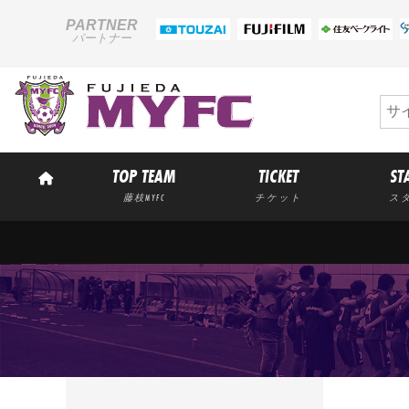
PARTNER
パートナー
TOP TEAM
TICKET
ST
藤枝MYFC
チケット
ス