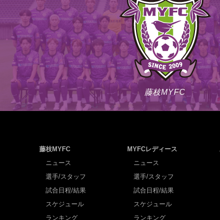
藤枝MYFC
藤枝MYFC
MYFCレディース
ニュース
ニュース
選手/スタッフ
選手/スタッフ
試合日程/結果
試合日程/結果
スケジュール
スケジュール
ランキング
ランキング