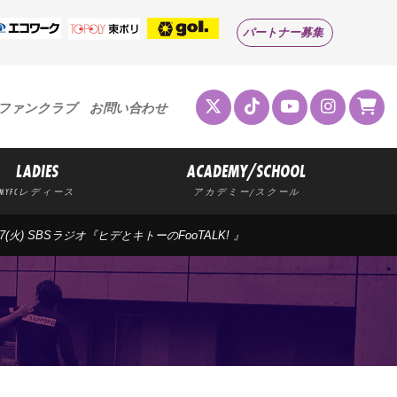
パートナー募集
ファンクラブ
お問い合わせ
LADIES
ACADEMY/SCHOOL
MYFCレディース
アカデミー/スクール
/27(火) SBSラジオ『ヒデとキトーのFooTALK! 』