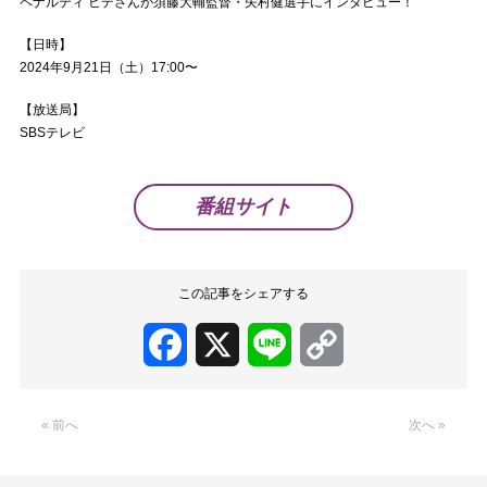
ペナルティ ヒデさんが須藤大輔監督・矢村健選手にインタビュー！
【日時】
2024年9月21日（土）17:00〜
【放送局】
SBSテレビ
番組サイト
この記事をシェアする
Facebook
X
Line
Copy
Link
« 前へ
次へ »