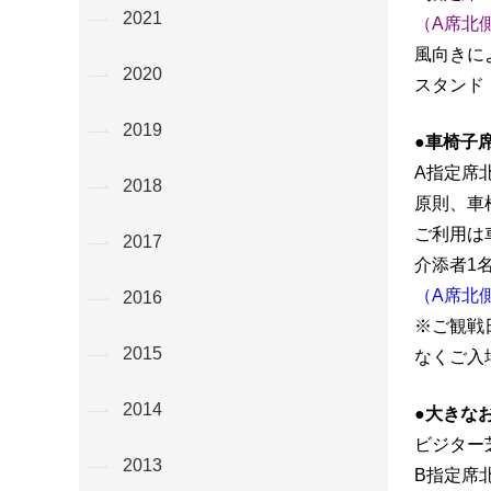
2021
（A席北側1
風向きに
2020
スタンド
2019
●車椅子
A指定席
2018
原則、車
ご利用は
2017
介添者1
（A席北側7
2016
※ご観戦
2015
なくご入
2014
●大きな
ビジター
2013
B指定席