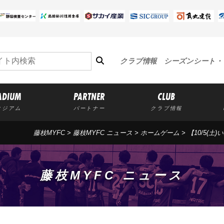
クラブ情報
シーズンシート・
ADIUM
PARTNER
CLUB
タジアム
パートナー
クラブ情報
藤枝MYFC
>
藤枝MYFC ニュース
>
ホームゲーム
> 【10/5(
藤枝MYFC ニュース