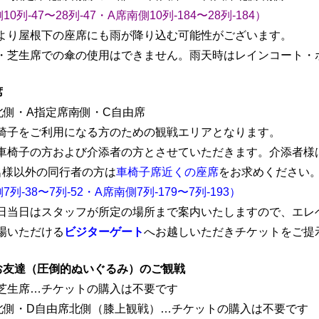
0列-47〜28列-47・A席南側10列-184〜28列-184）
より屋根下の座席にも雨が降り込む可能性がございます。
・芝生席での傘の使用はできません。雨天時はレインコート・
席
北側・A指定席南側・C自由席
椅子をご利用になる方のための観戦エリアとなります。
車椅子の方および介添者の方とさせていただきます。介添者様
名様以外の同行者の方は
車椅子席近くの座席
をお求めください
列-38〜7列-52・A席南側7列-179〜7列-193）
日当日はスタッフが所定の場所まで案内いたしますので、エレ
場いただける
ビジターゲート
へお越しいただきチケットをご提
お友達（圧倒的ぬいぐるみ）のご観戦
芝生席…チケットの購入は不要です
北側・D自由席北側（膝上観戦）…チケットの購入は不要です