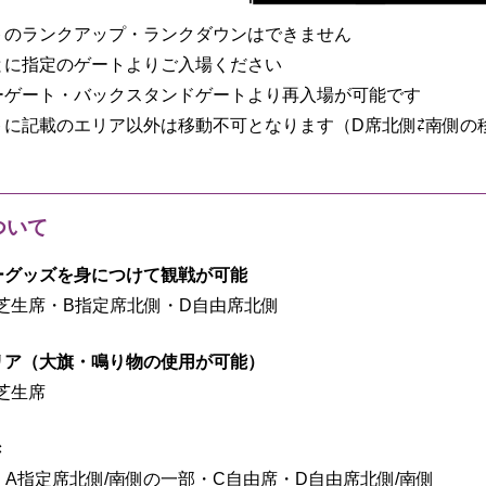
トのランクアップ・ランクダウンはできません
とに指定のゲートよりご入場ください
ーゲート・バックスタンドゲートより再入場が可能です
トに記載のエリア以外は移動不可となります（D席北側⇄南側の
ついて
ーグッズを身につけて観戦が可能
芝生席・B指定席北側・D自由席北側
リア（大旗・鳴り物の使用が可能）
芝生席
き
・A指定席北側/南側の一部・C自由席・D自由席北側/南側