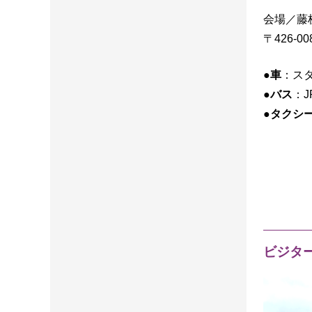
会場／藤
〒426-0
●車
：ス
●バス
：
●タクシ
ビジタ