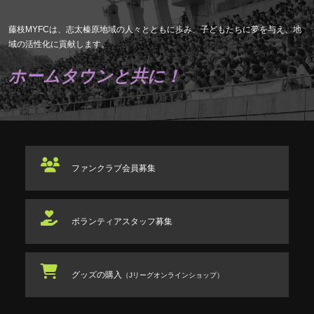
藤枝MYFCは、志太榛原地域の人々とともに歩み、子どもたちに夢を与え、地
域の活性化に貢献します。
ホームタウンと共に！
ファンクラブ
会員募集
ボランティアスタッフ
募集
グッズの購入
（Jリーグオンラインショップ）