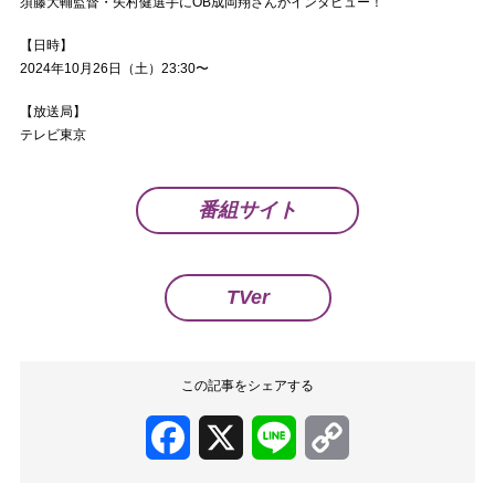
須藤大輔監督・矢村健選手にOB成岡翔さんがインタビュー！
【日時】
2024年10月26日（土）23:30〜
【放送局】
テレビ東京
番組サイト
TVer
この記事をシェアする
Facebook
X
Line
Copy
Link