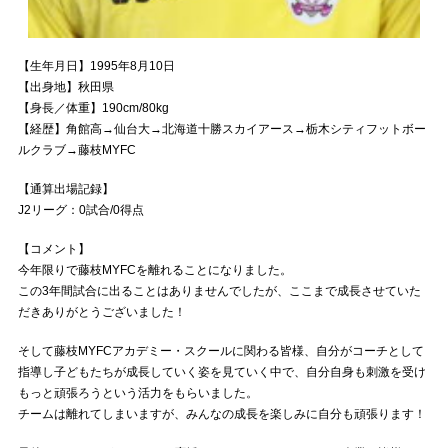
【生年月日】1995年8月10日
【出身地】秋田県
【身長／体重】190cm/80kg
【経歴】角館高→仙台大→北海道十勝スカイアース→栃木シティフットボー
ルクラブ→藤枝MYFC
【通算出場記録】
J2リーグ：0試合/0得点
【コメント】
今年限りで藤枝MYFCを離れることになりました。
この3年間試合に出ることはありませんでしたが、ここまで成長させていた
だきありがとうございました！
そして藤枝MYFCアカデミー・スクールに関わる皆様、自分がコーチとして
指導し子どもたちが成長していく姿を見ていく中で、自分自身も刺激を受け
もっと頑張ろうという活力をもらいました。
チームは離れてしまいますが、みんなの成長を楽しみに自分も頑張ります！