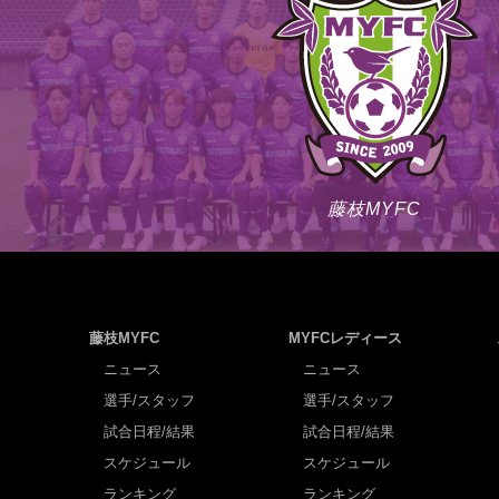
藤枝MYFC
藤枝MYFC
MYFCレディース
ニュース
ニュース
選手/スタッフ
選手/スタッフ
試合日程/結果
試合日程/結果
スケジュール
スケジュール
ランキング
ランキング