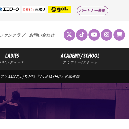
パートナー募集
ファンクラブ
お問い合わせ
LADIES
ACADEMY/SCHOOL
MYFCレディース
アカデミー/スクール
ア
> 11/23(土) K-MIX『Viva! MYFC!』公開収録