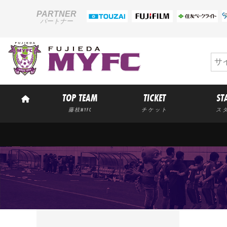
PARTNER
パートナー
TOP TEAM
TICKET
ST
藤枝MYFC
チケット
ス