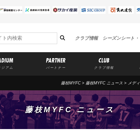
クラブ情報
シーズンシート・
ADIUM
PARTNER
CLUB
タジアム
パートナー
クラブ情報
藤枝MYFC
>
藤枝MYFC ニュース
>
メディ
藤枝MYFC ニュース