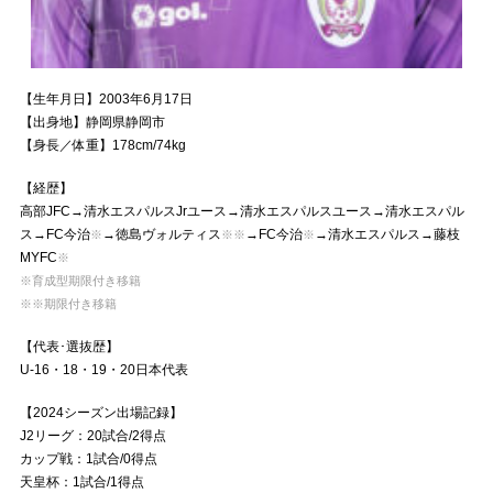
【生年月日】2003年6月17日
【出身地】静岡県静岡市
【身長／体重】178cm/74kg
【経歴】
高部JFC→清水エスパルスJrユース→清水エスパルスユース→清水エスパル
ス→FC今治
→徳島ヴォルティス
→FC今治
→清水エスパルス→藤枝
※
※※
※
MYFC
※
※育成型期限付き移籍
※※期限付き移籍
【代表･選抜歴】
U-16・18・19・20日本代表
【2024シーズン出場記録】
J2リーグ：20試合/2得点
カップ戦：1試合/0得点
天皇杯：1試合/1得点