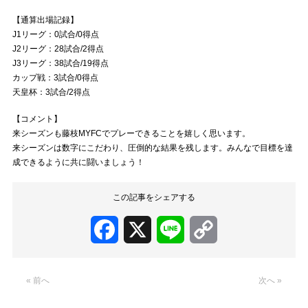
【通算出場記録】
J1リーグ：0試合/0得点
J2リーグ：28試合/2得点
J3リーグ：38試合/19得点
カップ戦：3試合/0得点
天皇杯：3試合/2得点
【コメント】
来シーズンも藤枝MYFCでプレーできることを嬉しく思います。
来シーズンは数字にこだわり、圧倒的な結果を残します。みんなで目標を達
成できるように共に闘いましょう！
この記事をシェアする
Facebook
X
Line
Copy
Link
« 前へ
次へ »