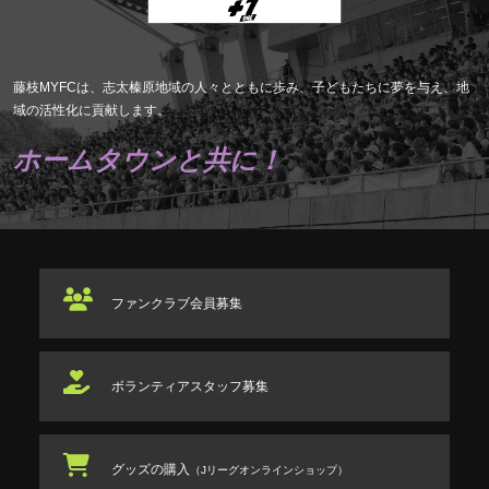
藤枝MYFCは、志太榛原地域の人々とともに歩み、子どもたちに夢を与え、地
域の活性化に貢献します。
ホームタウンと共に！
ファンクラブ
会員募集
ボランティアスタッフ
募集
グッズの購入
（Jリーグオンラインショップ）