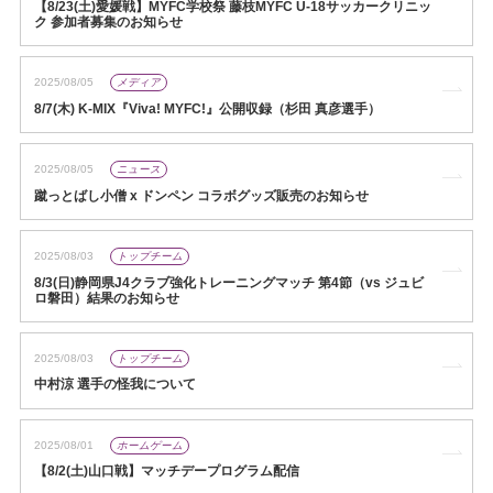
【8/23(土)愛媛戦】MYFC学校祭 藤枝MYFC U-18サッカークリニッ
ク 参加者募集のお知らせ
2025/08/05
メディア
8/7(木) K-MIX『Viva! MYFC!』公開収録（杉田 真彦選手）
2025/08/05
ニュース
蹴っとばし小僧 x ドンペン コラボグッズ販売のお知らせ
2025/08/03
トップチーム
8/3(日)静岡県J4クラブ強化トレーニングマッチ 第4節（vs ジュビ
ロ磐田）結果のお知らせ
2025/08/03
トップチーム
中村涼 選手の怪我について
2025/08/01
ホームゲーム
【8/2(土)山口戦】マッチデープログラム配信