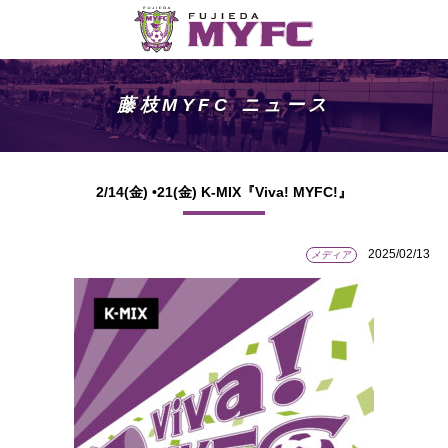
藤枝MYFC ニュース
2/14(金) •21(金) K-MIX『Viva! MYFC!』
2025/02/13
メディア