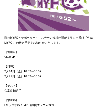
藤枝MYFCとサポーター・リスナーの皆様が繋がるラジオ番組『Viva!
MYFC!』の放送予定をお知らせいたします。
【番組名】
Viva! MYFC!
【日時】
2月14日（金）10:52〜10:57
2月21日（金）10:52〜10:57
【ゲスト】
久富良輔選手
【放送局】
FMラジオ局 K-MIX（静岡エフエム放送）