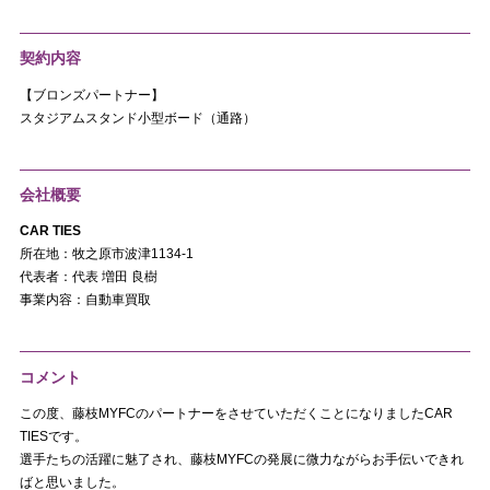
契約内容
【ブロンズパートナー】
スタジアムスタンド小型ボード（通路）
会社概要
CAR TIES
所在地：牧之原市波津1134-1
代表者：代表 増田 良樹
事業内容：自動車買取
コメント
この度、藤枝MYFCのパートナーをさせていただくことになりましたCAR
TIESです。
選手たちの活躍に魅了され、藤枝MYFCの発展に微力ながらお手伝いできれ
ばと思いました。