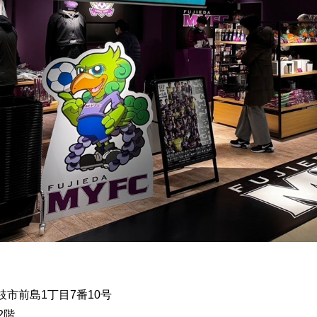
枝市前島1丁目7番10号
 2階