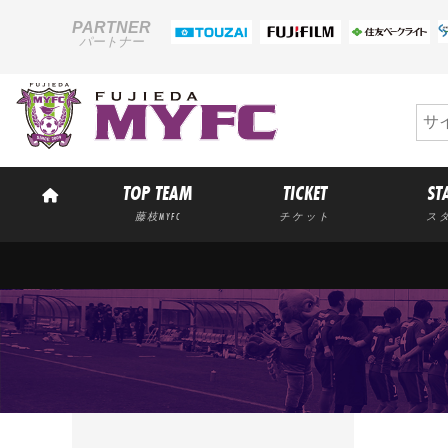
PARTNER
パートナー
TOP TEAM
TICKET
ST
藤枝MYFC
チケット
ス