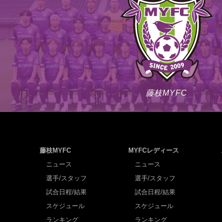
藤枝MYFC
藤枝MYFC
MYFCレディース
ニュース
ニュース
選手/スタッフ
選手/スタッフ
試合日程/結果
試合日程/結果
スケジュール
スケジュール
ランキング
ランキング