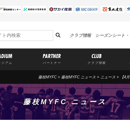
クラブ情報
シーズンシート・
ADIUM
PARTNER
CLUB
タジアム
パートナー
クラブ情報
藤枝MYFC
>
藤枝MYFC ニュース
>
ニュース
> 【4
藤枝MYFC ニュース