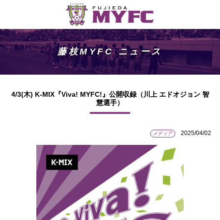
藤枝MYFC ニュース
4/3(木) K-MIX『Viva! MYFC!』公開収録（川上 エドオジョン 智
慧選手）
2025/04/02
メディア