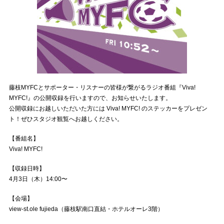
藤枝MYFCとサポーター・リスナーの皆様が繋がるラジオ番組『Viva!
MYFC!』の公開収録を行いますので、お知らせいたします。
公開収録にお越しいただいた方には Viva! MYFC! のステッカーをプレゼン
ト！ぜひスタジオ観覧へお越しください。
【番組名】
Viva! MYFC!
【収録日時】
4月3日（木）14:00〜
【会場】
view-st.ole fujieda（藤枝駅南口直結・ホテルオーレ3階）