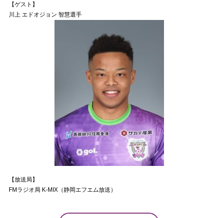
【ゲスト】
川上 エドオジョン 智慧選手
【放送局】
FMラジオ局 K-MIX（静岡エフエム放送）