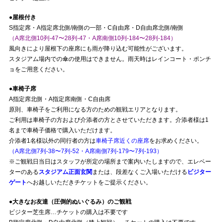
●屋根付き
S指定席・A指定席北側/南側の一部・C自由席・D自由席北側/南側
（A席北側10列-47〜28列-47・A席南側10列-184〜28列-184）
風向きにより屋根下の座席にも雨が降り込む可能性がございます。
スタジアム場内での傘の使用はできません。雨天時はレインコート・ポンチ
ョをご用意ください。
●車椅子席
A指定席北側・A指定席南側・C自由席
原則、車椅子をご利用になる方のための観戦エリアとなります。
ご利用は車椅子の方および介添者の方とさせていただきます。介添者様は1
名まで車椅子価格で購入いただけます。
介添者1名様以外の同行者の方は
車椅子席近くの座席
をお求めください。
（A席北側7列-38〜7列-52・A席南側7列-179〜7列-193）
※ご観戦日当日はスタッフが所定の場所まで案内いたしますので、エレベー
ターのある
スタジアム正面玄関
または、段差なくご入場いただける
ビジター
ゲート
へお越しいただきチケットをご提示ください。
●大きなお友達（圧倒的ぬいぐるみ）のご観戦
ビジター芝生席…チケットの購入は不要です