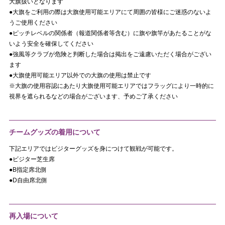
大旗扱いとなります
●大旗をご利用の際は大旗使用可能エリアにて周囲の皆様にご迷惑のないよ
うご使用ください
●ピッチレベルの関係者（報道関係者等含む）に旗や旗竿があたることがな
いよう安全を確保してください
●強風等クラブが危険と判断した場合は掲出をご遠慮いただく場合がござい
ます
●大旗使用可能エリア以外での大旗の使用は禁止です
※大旗の使用容認にあたり大旗使用可能エリアではフラッグにより一時的に
視界を遮られるなどの場合がございます、予めご了承ください
チームグッズの着用について
下記エリアではビジターグッズを身につけて観戦が可能です。
●ビジター芝生席
●B指定席北側
●D自由席北側
再入場について