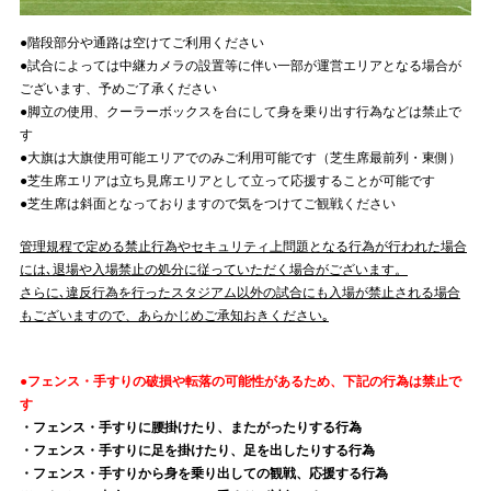
●階段部分や通路は空けてご利用ください
●試合によっては中継カメラの設置等に伴い一部が運営エリアとなる場合が
ございます、予めご了承ください
●脚立の使用、クーラーボックスを台にして身を乗り出す行為などは禁止で
す
●大旗は大旗使用可能エリアでのみご利用可能です（芝生席最前列・東側）
●芝生席エリアは立ち見席エリアとして立って応援することが可能です
●芝生席は斜面となっておりますので気をつけてご観戦ください
管理規程で定める禁止行為やセキュリティ上問題となる行為が行われた場合
には､退場や入場禁止の処分に従っていただく場合がございます。
さらに､違反行為を行ったスタジアム以外の試合にも入場が禁止される場合
もございますので、あらかじめご承知おきください｡
●フェンス・手すりの破損や転落の可能性があるため、下記の行為は禁止で
す
・フェンス・手すりに腰掛けたり、またがったりする行為
・フェンス・手すりに足を掛けたり、足を出したりする行為
・フェンス・手すりから身を乗り出しての観戦、応援する行為