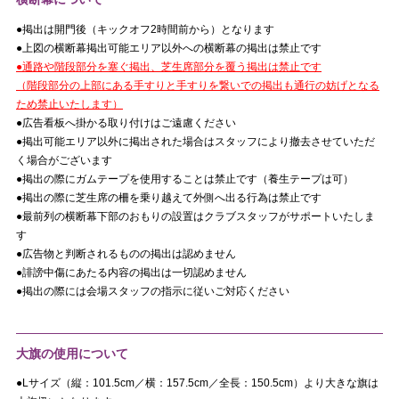
●掲出は開門後（キックオフ2時間前から）となります
●上図の横断幕掲出可能エリア以外への横断幕の掲出は禁止です
●通路や階段部分を塞ぐ掲出、芝生席部分を覆う掲出は禁止です
（階段部分の上部にある手すりと手すりを繋いでの掲出も通行の妨げとなる
ため禁止いたします）
●広告看板へ掛かる取り付けはご遠慮ください
●掲出可能エリア以外に掲出された場合はスタッフにより撤去させていただ
く場合がございます
●掲出の際にガムテープを使用することは禁止です（養生テープは可）
●掲出の際に芝生席の柵を乗り越えて外側へ出る行為は禁止です
●最前列の横断幕下部のおもりの設置はクラブスタッフがサポートいたしま
す
●広告物と判断されるものの掲出は認めません
●誹謗中傷にあたる内容の掲出は一切認めません
●掲出の際には会場スタッフの指示に従いご対応ください
大旗の使用について
●Lサイズ（縦：101.5cm／横：157.5cm／全長：150.5cm）より大きな旗は