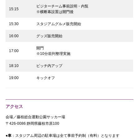
ビジターチーム事前説明・内覧
15:15
※横断幕設置は開門後
15:30
スタジアムグルメ販売開始
16:00
グッズ販売開始
開門
17:00
※10分前列整理実施
18:10
ピッチ内アップ
19:00
キックオフ
アクセス
会場／藤枝総合運動公園サッカー場
〒426-0086 静岡県藤枝市原100
●車
：スタジアム周辺の駐車場は全て事前予約制（有料）となります