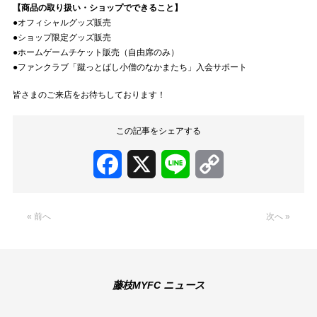
【商品の取り扱い・ショップでできること】
●オフィシャルグッズ販売
●ショップ限定グッズ販売
●ホームゲームチケット販売（自由席のみ）
●ファンクラブ「蹴っとばし小僧のなかまたち」入会サポート
皆さまのご来店をお待ちしております！
この記事をシェアする
Facebook
X
Line
Copy
Link
« 前へ
次へ »
藤枝MYFC ニュース