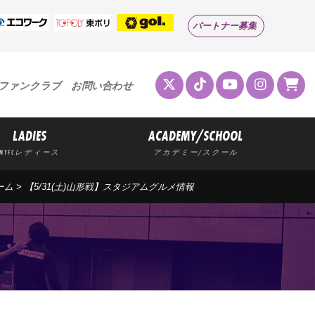
パートナー募集
ファンクラブ
お問い合わせ
LADIES
ACADEMY/SCHOOL
MYFCレディース
アカデミー/スクール
ーム
> 【5/31(土)山形戦】スタジアムグルメ情報