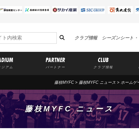
クラブ情報
シーズンシート・
ADIUM
PARTNER
CLUB
タジアム
パートナー
クラブ情報
藤枝MYFC
>
藤枝MYFC ニュース
>
ホームゲ
藤枝MYFC ニュース