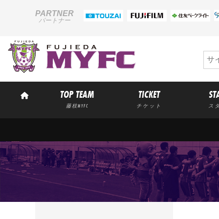
PARTNER
パートナー
TOP TEAM
TICKET
ST
藤枝MYFC
チケット
ス