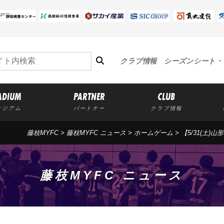
クラブ情報
シーズンシート・
ADIUM
PARTNER
CLUB
タジアム
パートナー
クラブ情報
藤枝MYFC
>
藤枝MYFC ニュース
>
ホームゲーム
> 【5/31(土
藤枝MYFC ニュース