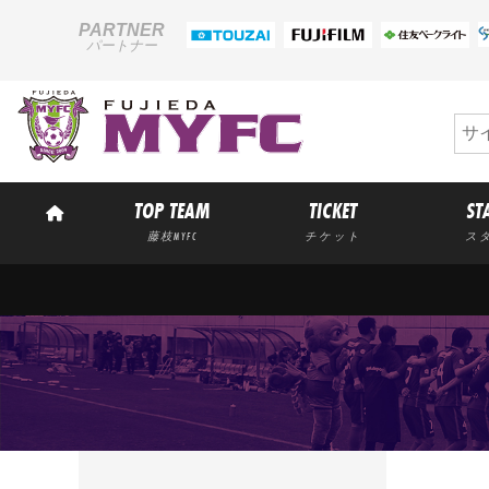
PARTNER
パートナー
TOP TEAM
TICKET
ST
藤枝MYFC
チケット
ス