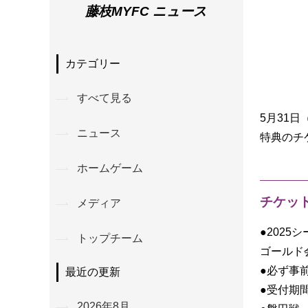
藤枝MYFC ニュース
カテゴリー
すべて見る
5月31
ニュース
特典のチ
ホームゲーム
チケッ
メディア
●202
トップチーム
ゴールド
●必ず事
最近の更新
●受付期
2026年8月