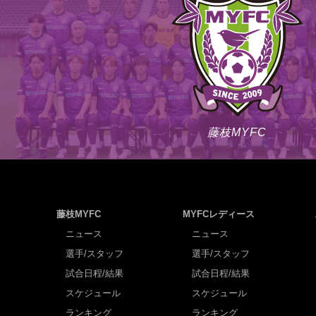
藤枝MYFC
藤枝MYFC
MYFCレディース
ニュース
ニュース
選手/スタッフ
選手/スタッフ
試合日程/結果
試合日程/結果
スケジュール
スケジュール
ランキング
ランキング