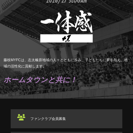
2026/27 SLOGAN
藤枝MYFCは、志太榛原地域の人々とともに歩み、子どもたちに夢を与え、地
域の活性化に貢献します。
ホームタウンと共に！
ファンクラブ
会員募集