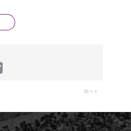
Copy
Link
次へ »