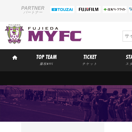
PARTNER
パートナー
TOP TEAM
TICKET
ST
藤枝MYFC
チケット
ス