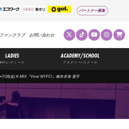
パートナー募集
ファンクラブ
お問い合わせ
LADIES
ACADEMY/SCHOOL
MYFCレディース
アカデミー/スクール
(金)•7/18(金) K-MIX『Viva! MYFC!』楠本卓海 選手