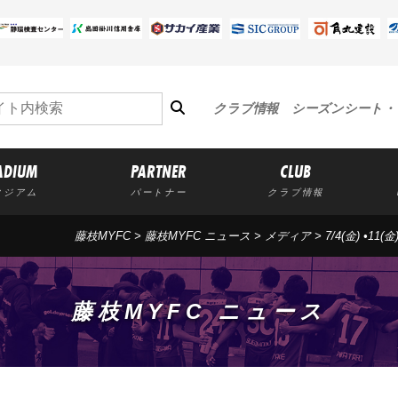
クラブ情報
シーズンシート・
ADIUM
PARTNER
CLUB
タジアム
パートナー
クラブ情報
藤枝MYFC
>
藤枝MYFC ニュース
>
メディア
> 7/4(金) •11
藤枝MYFC ニュース