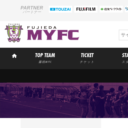
PARTNER
パートナー
TOP TEAM
TICKET
ST
藤枝MYFC
チケット
ス