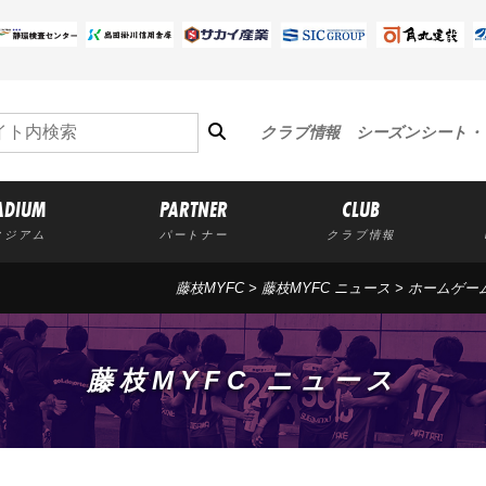
クラブ情報
シーズンシート・
ADIUM
PARTNER
CLUB
タジアム
パートナー
クラブ情報
藤枝MYFC
>
藤枝MYFC ニュース
>
ホームゲー
藤枝MYFC ニュース