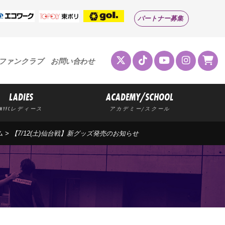
パートナー募集
ファンクラブ
お問い合わせ
LADIES
ACADEMY/SCHOOL
MYFCレディース
アカデミー/スクール
ム
> 【7/12(土)仙台戦】新グッズ発売のお知らせ