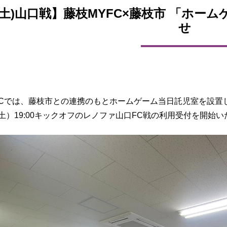
2(土)山口戦】藤枝MYFC×藤枝市 「ホ
せ
FCでは、藤枝市との連携のもとホームゲーム当日託児室を設置
（土）19:00キックオフのレノファ山口FC戦の利用受付を開始