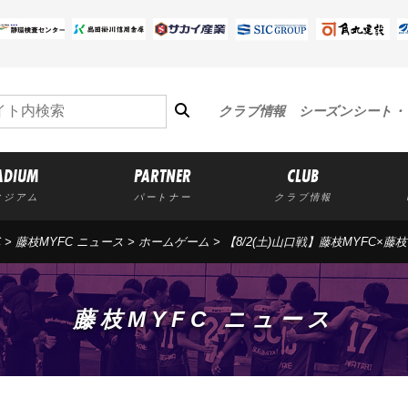
クラブ情報
シーズンシート・
ADIUM
PARTNER
CLUB
タジアム
パートナー
クラブ情報
C
>
藤枝MYFC ニュース
>
ホームゲーム
> 【8/2(土)山口戦】藤枝MYFC
藤枝MYFC ニュース