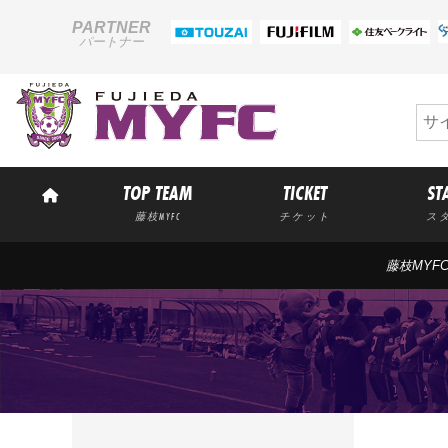
PARTNER
パートナー
TOP TEAM
TICKET
ST
藤枝MYFC
チケット
ス
藤枝MYF