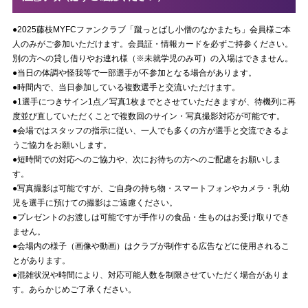
●2025藤枝MYFCファンクラブ「蹴っとばし小僧のなかまたち」会員様ご本
人のみがご参加いただけます。会員証・情報カードを必ずご持参ください。
別の方への貸し借りやお連れ様（※未就学児のみ可）の入場はできません。
●当日の体調や怪我等で一部選手が不参加となる場合があります。
●時間内で、当日参加している複数選手と交流いただけます。
●1選手につきサイン1点／写真1枚までとさせていただきますが、待機列に再
度並び直していただくことで複数回のサイン・写真撮影対応が可能です。
●会場ではスタッフの指示に従い、一人でも多くの方が選手と交流できるよ
うご協力をお願いします。
●短時間での対応へのご協力や、次にお待ちの方へのご配慮をお願いしま
す。
●写真撮影は可能ですが、ご自身の持ち物・スマートフォンやカメラ・乳幼
児を選手に預けての撮影はご遠慮ください。
●プレゼントのお渡しは可能ですが手作りの食品・生ものはお受け取りでき
ません。
●会場内の様子（画像や動画）はクラブが制作する広告などに使用されるこ
とがあります。
●混雑状況や時間により、対応可能人数を制限させていただく場合がありま
す。あらかじめご了承ください。