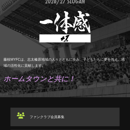
2026/27 SLOGAN
藤枝MYFCは、志太榛原地域の人々とともに歩み、子どもたちに夢を与え、地
域の活性化に貢献します。
ホームタウンと共に！
ファンクラブ
会員募集