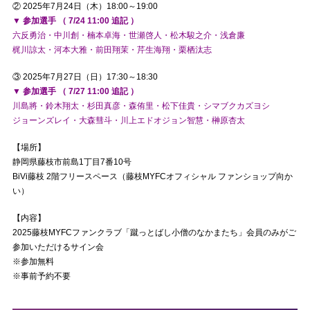
② 2025年7月24日（木）18:00～19:00
▼ 参加選手 （ 7/24 11:00 追記 ）
六反勇治・中川創・楠本卓海・世瀬啓人・松木駿之介・浅倉廉
梶川諒太・河本大雅・前田翔茉・芹生海翔・栗栖汰志
③ 2025年7月27日（日）17:30～18:30
▼ 参加選手 （ 7/27 11:00 追記 ）
川島將・鈴木翔太・杉田真彦・森侑里・松下佳貴・シマブクカズヨシ
ジョーンズレイ・大森彗斗・川上エドオジョン智慧・榊原杏太
【場所】
静岡県藤枝市前島1丁目7番10号
BiVi藤枝 2階フリースペース（藤枝MYFCオフィシャル ファンショップ向か
い）
【内容】
2025藤枝MYFCファンクラブ「蹴っとばし小僧のなかまたち」会員のみがご
参加いただけるサイン会
※参加無料
※事前予約不要