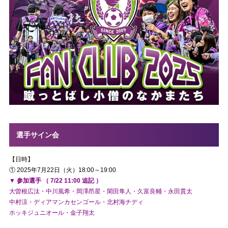
選手サイン会
【日時】
① 2025年7月22日（火）18:00～19:00
▼ 参加選手 （ 7/22 11:00 追記 ）
大曽根広汰・中川風希・岡澤昂星・閑田隼人・久富良輔・永田貫太
中村涼・ディアマンカセンゴール・北村海チディ
ホッキジュニオール・金子翔太