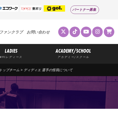
パートナー募集
ファンクラブ
お問い合わせ
LADIES
ACADEMY/SCHOOL
MYFCレディース
アカデミー/スクール
トップチーム
> ディディエ 選手の怪我について