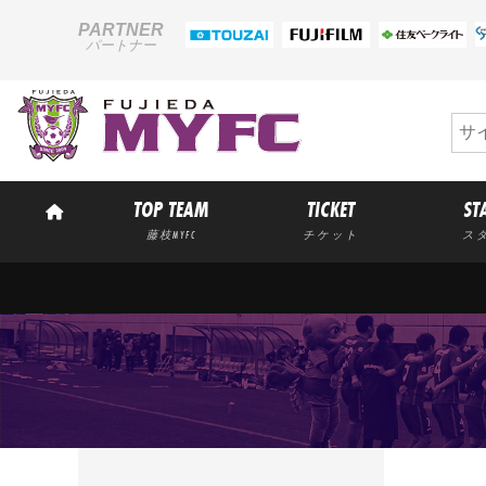
PARTNER
パートナー
TOP TEAM
TICKET
ST
藤枝MYFC
チケット
ス