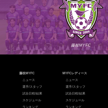
藤枝MYFC
藤枝MYFC
MYFCレディース
ニュース
ニュース
選手/スタッフ
選手/スタッフ
試合日程/結果
試合日程/結果
スケジュール
スケジュール
ランキング
ランキング