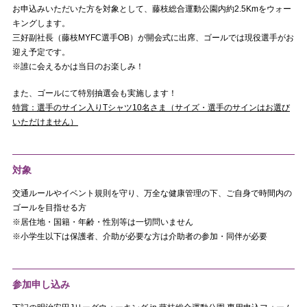
お申込みいただいた方を対象として、藤枝総合運動公園内約2.5Kmをウォー
キングします。
三好副社長（藤枝MYFC選手OB）が開会式に出席、ゴールでは現役選手がお
迎え予定です。
※誰に会えるかは当日のお楽しみ！
また、ゴールにて特別抽選会も実施します！
特賞：選手のサイン入りTシャツ10名さま（サイズ・選手のサインはお選び
いただけません）
対象
交通ルールやイベント規則を守り、万全な健康管理の下、ご自身で時間内の
ゴールを目指せる方
※居住地・国籍・年齢・性別等は一切問いません
※小学生以下は保護者、介助が必要な方は介助者の参加・同伴が必要
参加申し込み