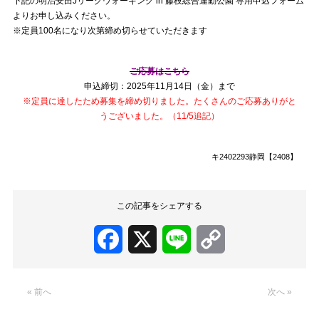
下記の明治安田Jリーグウォーキング in 藤枝総合運動公園 専用申込フォーム
よりお申し込みください。
※定員100名になり次第締め切らせていただきます
ご応募はこちら
申込締切：2025年11月14日（金）まで
※定員に達したため募集を締め切りました。たくさんのご応募ありがと
うございました。（11/5追記）
キ2402293静岡【2408】
この記事をシェアする
Facebook
X
Line
Copy
Link
« 前へ
次へ »