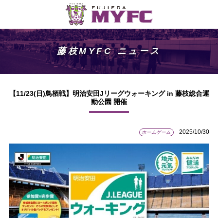
藤枝MYFC ニュース
【11/23(日)鳥栖戦】明治安田Jリーグウォーキング in 藤枝総合運
動公園 開催
2025/10/30
ホームゲーム