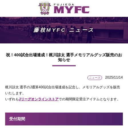
藤枝MYFC ニュース
祝！400試合出場達成！梶川諒太 選手メモリアルグッズ販売のお
知らせ
2025/11/14
ニュース
梶川諒太 選手のJ通算400試合出場達成を記念し、メモリアルグッズを販売
いたします。
いずれも
Jリーグオンラインストア
での期間限定受注アイテムとなります。
受付期間