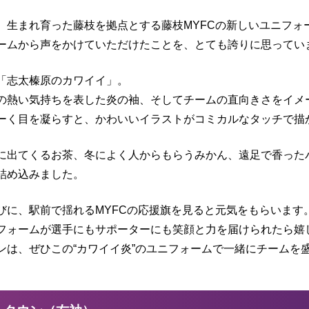
、生まれ育った藤枝を拠点とする藤枝MYFCの新しいユニフォ
ームから声をかけていただけたことを、とても誇りに思ってい
「志太榛原のカワイイ」。
の熱い気持ちを表した炎の袖、そしてチームの直向きさをイメ
ーく目を凝らすと、かわいいイラストがコミカルなタッチで描
に出てくるお茶、冬によく人からもらうみかん、遠足で香った
詰め込みました。
びに、駅前で揺れるMYFCの応援旗を見ると元気をもらいます
フォームが選手にもサポーターにも笑顔と力を届けられたら嬉
ンは、ぜひこの“カワイイ炎”のユニフォームで一緒にチームを