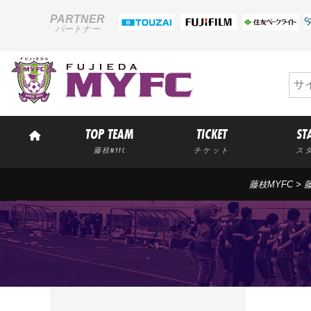
PARTNER
パートナー
TOP TEAM
TICKET
ST
藤枝MYFC
チケット
ス
藤枝MYFC
>