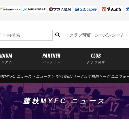
クラブ情報
シーズンシート・
ADIUM
PARTNER
CLUB
タジアム
パートナー
クラブ情報
藤枝MYFC ニュース
>
ニュース
> 明治安田Jリーグ百年構想リーグ ユニフ
藤枝MYFC ニュース