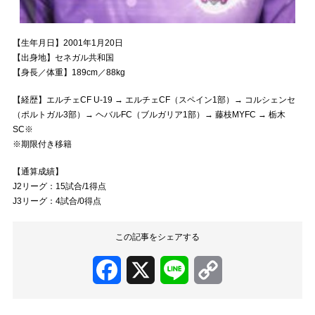
【生年月日】2001年1月20日
【出身地】セネガル共和国
【身長／体重】189cm／88kg
【経歴】エルチェCF U-19 → エルチェCF（スペイン1部）→ コルシェンセ
（ポルトガル3部）→ ヘバルFC（ブルガリア1部）→ 藤枝MYFC → 栃木
SC※
※期限付き移籍
【通算成績】
J2リーグ：15試合/1得点
J3リーグ：4試合/0得点
この記事をシェアする
Facebook
X
Line
Copy
Link