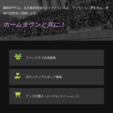
藤枝MYFCは、志太榛原地域の人々とともに歩み、子どもたちに夢を与え、地
域の活性化に貢献します。
ホームタウンと共に！
ファンクラブ
会員募集
ボランティアスタッフ
募集
グッズの購入
（Jリーグオンラインショップ）