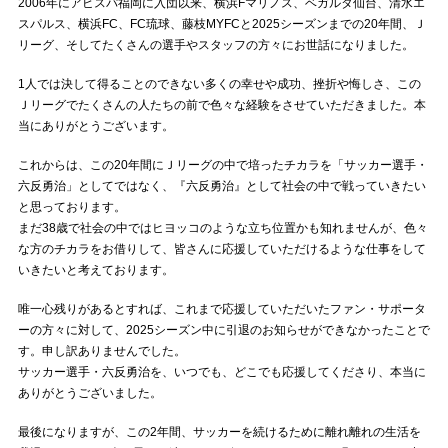
2006年にアビスパ福岡に入団以来、横浜Fマリノス、ベガルタ仙台、清水エ
スパルス、横浜FC、FC琉球、藤枝MYFCと2025シーズンまでの20年間、Ｊ
リーグ、そしてたくさんの選手やスタッフの方々にお世話になりました。
1人では決して得ることのできない多くの幸せや成功、挫折や悔しさ、この
Ｊリーグでたくさんの人たちの前で色々な経験をさせていただきました。本
当にありがとうございます。
これからは、この20年間にＪリーグの中で培ったチカラを「サッカー選手・
六反勇治」としてではなく、『六反勇治』として社会の中で戦っていきたい
と思っております。
まだ38歳で社会の中ではヒヨッコのような立ち位置かも知れませんが、色々
な方のチカラをお借りして、皆さんに応援していただけるような仕事をして
いきたいと考えております。
唯一心残りがあるとすれば、これまで応援していただいたファン・サポータ
ーの方々に対して、2025シーズン中に引退のお知らせができなかったことで
す。申し訳ありませんでした。
サッカー選手・六反勇治を、いつでも、どこでも応援してくださり、本当に
ありがとうございました。
最後になりますが、この2年間、サッカーを続けるために離れ離れの生活を