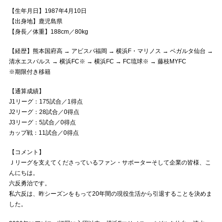
【生年月日】1987年4月10日
【出身地】鹿児島県
【身長／体重】188cm／80kg
【経歴】熊本国府高 → アビスパ福岡 → 横浜F・マリノス → ベガルタ仙台 →
清水エスパルス → 横浜FC※ → 横浜FC → FC琉球※ → 藤枝MYFC
※期限付き移籍
【通算成績】
J1リーグ：175試合／1得点
J2リーグ：28試合／0得点
J3リーグ：5試合／0得点
カップ戦：11試合／0得点
【コメント】
Ｊリーグを支えてくださっているファン・サポーターそして企業の皆様、こ
んにちは。
六反勇治です。
私六反は、昨シーズンをもって20年間の現役生活から引退することを決めま
した。