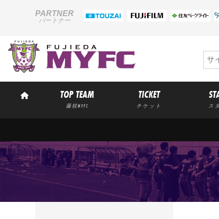
PARTNER
パートナー
TOP TEAM
TICKET
ST
藤枝MYFC
チケット
ス