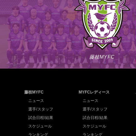
藤枝MYFC
藤枝MYFC
MYFCレディース
ニュース
ニュース
選手/スタッフ
選手/スタッフ
試合日程/結果
試合日程/結果
スケジュール
スケジュール
ランキング
ランキング