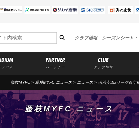
クラブ情報
シーズンシート・
ADIUM
PARTNER
CLUB
タジアム
パートナー
クラブ情報
藤枝MYFC
>
藤枝MYFC ニュース
>
ニュース
> 明治安田Jリーグ百年
藤枝MYFC ニュース