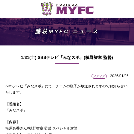
藤枝MYFC ニュース
1/31(土) SBSテレビ『みなスポ』(槙野智章 監督)
2026/01/26
メディア
SBSテレビ『みなスポ』にて、チームの様子が放送されますのでお知らせい
たします。
【番組名】
『みなスポ』
【内容】
松原良香さん×槙野智章 監督 スペシャル対談