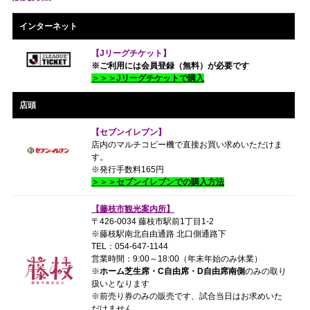
インターネット
【Jリーグチケット】
※ご利用には会員登録（無料）が必要です
＞＞＞Jリーグチケットで購入
店頭
【セブンイレブン】
店内のマルチコピー機で直接お買い求めいただけま
す。
※発行手数料165円
＞＞＞セブンイレブンでの購入方法
【藤枝市観光案内所】
〒426-0034 藤枝市駅前1丁目1-2
※藤枝駅南北自由通路 北口側通路下
TEL：054-647-1144
営業時間：9:00～18:00（年末年始のみ休業）
※
ホーム芝生席・C自由席・D自由席南側
のみの取り
扱いとなります
※前売り券のみの販売です、試合当日はお求めいた
だけません